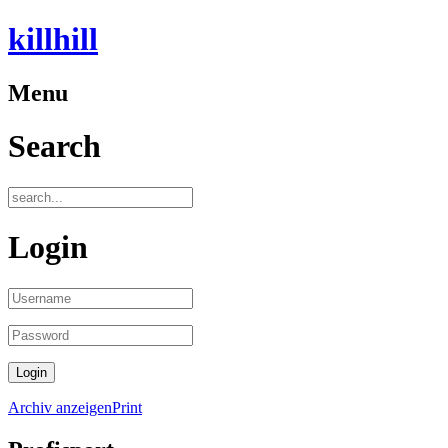
killhill
Menu
Search
Login
Archiv anzeigen
Print