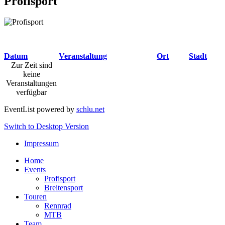
Profisport
.
Datum
Veranstaltung
Ort
Stadt
Zur Zeit sind
keine
Veranstaltungen
verfügbar
EventList powered by
schlu.net
Switch to Desktop Version
Impressum
Home
Events
Profisport
Breitensport
Touren
Rennrad
MTB
Team